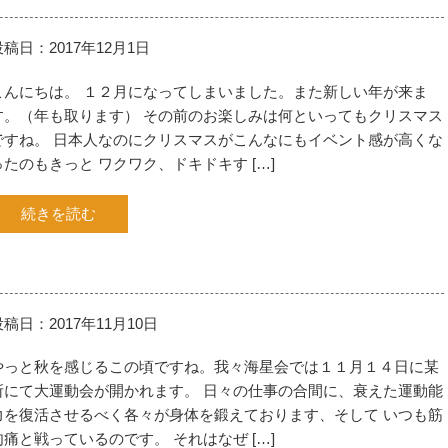
投稿日：2017年12月1日
こんにちは。 １２月になってしまいました。また新しい年が来ま
す。（年も取ります） その前のお楽しみは何といってもクリスマス
ですね。 日本人なのにクリスマスがこんなにもイベント感が高くな
ったのもきっと ワクワク、ドキドキす […]
続きを読む
投稿日：2017年11月10日
やっと秋を感じるこの頃ですね。我々海星会では１１月１４日に某
所にて大運動会が開かれます。 日々の仕事の合間に、衰えた運動能
力を復活させるべく各々が身体を鍛えております、そして いつも筋
肉痛と戦っているのです。 それはなぜ […]