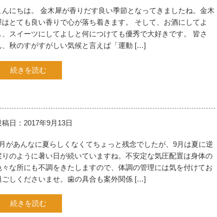
こんにちは。 金木犀が香りだす良い季節となってきましたね。金木
犀はとても良い香りで心が落ち着きます。 そして、お酒にしてよ
し、スイーツにしてよしと何につけても優秀で大好きです。 皆さ
ん、秋のすがすがしい気候と言えば「運動 […]
続きを読む
投稿日：2017年9月13日
8月があんなに夏らしくなくてちょっと残念でしたが、9月は夏に逆
戻りのように暑い日が続いていますね。不安定な気圧配置は身体の
色々な所にも不調をきたしますので、体調の管理には気を付けてお
過ごしくださいませ。歯の具合も案外関係 […]
続きを読む