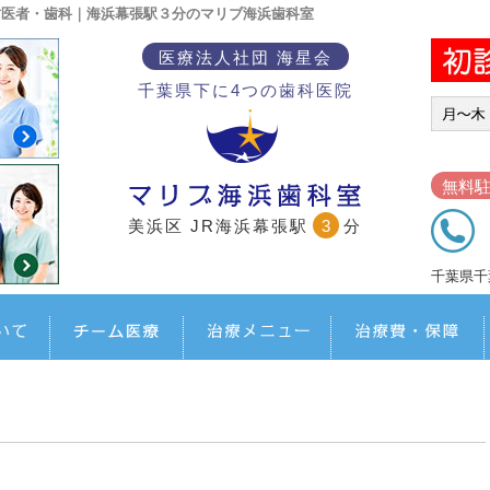
歯医者・歯科｜海浜幕張駅３分のマリブ海浜歯科室
医療法人社団 海星会
千葉県下に4つの歯科医院
無料
美浜区 JR海浜幕張駅
3
分
千葉県千
マリブ海浜歯科室について
担当医チーム医療
治療メニュー
治