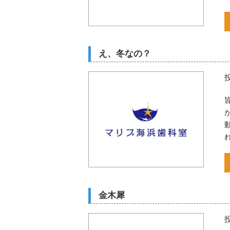
え、冬なの？
金木犀